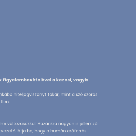
k figyelembevételével a kezesi, vagyis
inkább hiteljogviszonyt takar, mint a szó szoros
tlen.
i változásokkal. Hazánkra nagyon is jellemző
tvezető látja be, hogy a humán erőforrás