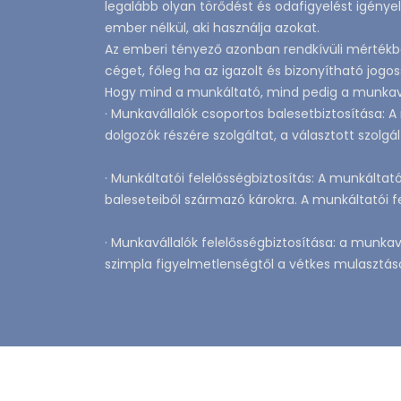
legalább olyan törődést és odafigyelést igény
ember nélkül, aki használja azokat.
Az emberi tényező azonban rendkívüli mértékben
céget, főleg ha az igazolt és bizonyítható jogo
Hogy mind a munkáltató, mind pedig a munkaválla
· Munkavállalók csoportos balesetbiztosítása: 
dolgozók részére szolgáltat, a választott szolgál
· Munkáltatói felelősségbiztosítás: A munkált
baleseteiből származó károkra. A munkáltatói 
· Munkavállalók felelősségbiztosítása: a munkav
szimpla figyelmetlenségtől a vétkes mulasztás