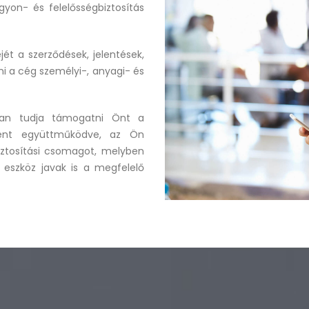
agyon- és felelősségbiztosítás
jét a szerződések, jelentések,
i a cég személyi-, anyagi- és
ban tudja támogatni Önt a
zként együttműködve, az Ön
biztosítási csomagot, melyben
eszköz javak is a megfelelő