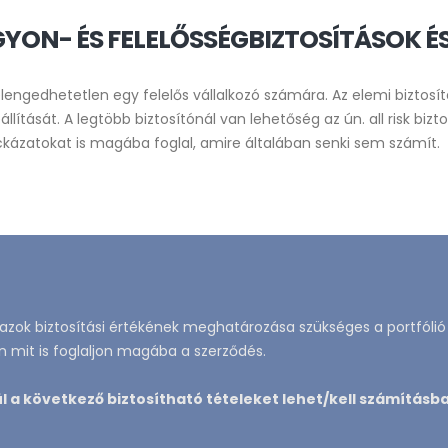
YON- ÉS FELELŐSSÉGBIZTOSÍTÁSOK É
elengedhetetlen egy felelős vállalkozó számára. Az elemi biztosí
eállítását. A legtöbb biztosítónál van lehetőség az ún. all risk b
kázatokat is magába foglal, amire általában senki sem számít.
 azok biztosítási értékének meghatározása szükséges a portfólió 
n mit is foglaljon magába a szerződés.
ül a következő biztosítható tételeket lehet/kell számításba