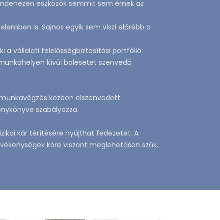
n mindenezen eszközök semmit sem érnek az
elemben is. Sajnos egyik sem viszi előrébb a
vállalati felelősségbiztosítási portfólió:
a munkahelyen kívül balesetet szenvedő
n, munkavégzés közben elszenvedett
énykönyve szabályozza.
ikai kár térítésére nyújthat fedezetet. A
tevékenységek köre viszont meglehetősen szűk.