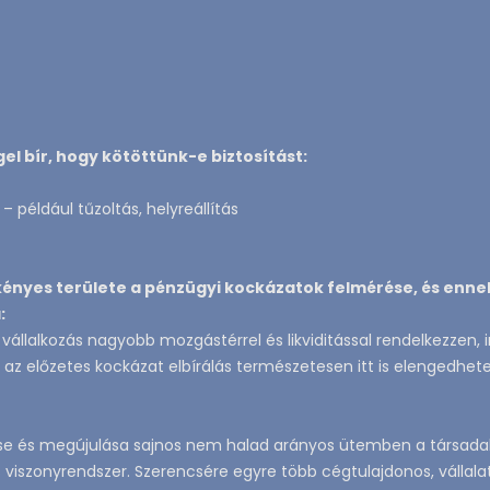
l bír, hogy kötöttünk-e biztosítást:
– például tűzoltás, helyreállítás
 kényes területe a pénzügyi kockázatok felmérése, és enne
:
a vállalkozás nagyobb mozgástérrel és likviditással rendelkezzen, 
s az előzetes kockázat elbírálás természetesen itt is elengedhete
se és megújulása sajnos nem halad arányos ütemben a társadalm
viszonyrendszer. Szerencsére egyre több cégtulajdonos, vállala