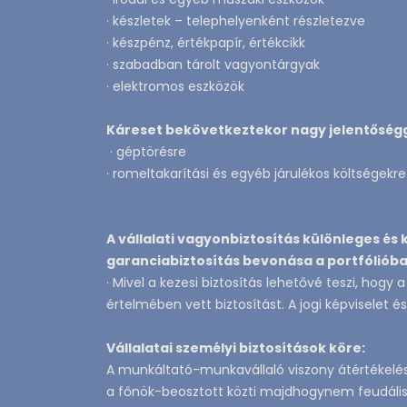
· készletek – telephelyenként részletezve
· készpénz, értékpapír, értékcikk
· szabadban tárolt vagyontárgyak
· elektromos eszközök
Káreset bekövetkeztekor nagy jelentőségge
· géptörésre
· romeltakarítási és egyéb járulékos költségekre 
A vállalati vagyonbiztosítás különleges és
garanciabiztosítás bevonása a portfólióba
· Mivel a kezesi biztosítás lehetővé teszi, hogy 
értelmében vett biztosítást. A jogi képviselet é
Vállalatai személyi biztosítások köre:
A munkáltató-munkavállaló viszony átértékelé
a főnök-beosztott közti majdhogynem feudális 