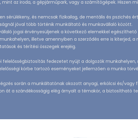
el, mint az iroda, a gépjárműpark, vagy a számítógépek. Hisze
 sérülékeny, és nemcsak fizikailag, de mentális és pszichés ért
sságnál jóval több történik munkáltató és munkavállaló között.
ló jogai érvényesüljenek a következő elemekkel egészíthető ki a 
A munkahelyen, illetve amennyiben a szerződés erre is kiterjed, 
tatások és térítési összegek erejéig.
atói felelősségbiztosítás fedezetet nyújt a dolgozók munkahelye
felelősségi körbe tartozó eseményeket jellemzően a munka törv
égzés során a munkáltatónak okozott anyagi, erkölcsi és/vagy fiz
on át a szándékosságig elég árnyalt a témakör, a biztosítható 