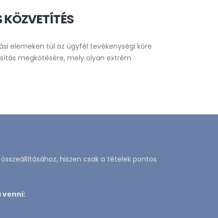
S KÖZVETÍTÉS
tási elemeken túl az ügyfél tevékenységi köre
iztosítás megkötésére, mely olyan extrém
összeállításához, hiszen csak a tételek pontos
 venni: