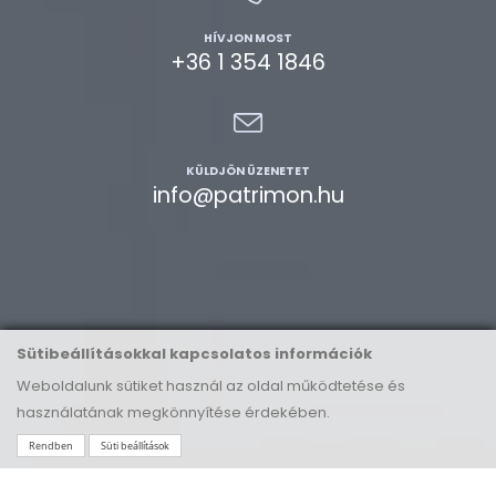
HÍVJON MOST
+36 1 354 1846
KÜLDJÖN ÜZENETET
info@patrimon.hu
Sütibeállításokkal kapcsolatos információk
Weboldalunk sütiket használ az oldal működtetése és
használatának megkönnyítése érdekében.
Rendben
Süti beállítások