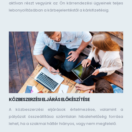
aktívan részt vegyünk az Ön kárrendezési ügyeinek teljes
lebonyolításában a kárbejelentéstől a kárkifizetésig.
KÖZBESZERZÉSI ELJÁRÁS ELŐKÉSZÍTÉSE
A közbeszerzési eljárások értelmezése, valamint a
pályázat összeállítása számtalan hibalehetőség forrása
lehet, ha a szakmai háttér hiányos, vagy nem megfelelő.