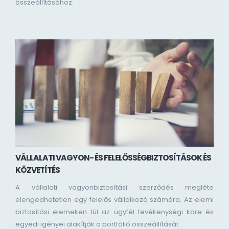
összeállításához.
VÁLLALATI VAGYON- ÉS FELELŐSSÉGBIZTOSÍTÁSOK ÉS
KÖZVETÍTÉS
A vállalati vagyonbiztosítási szerződés megléte
elengedhetetlen egy felelős vállalkozó számára. Az elemi
biztosítási elemeken túl az ügyfél tevékenységi köre és
egyedi igényei alakítják a portfólió összeállítását.