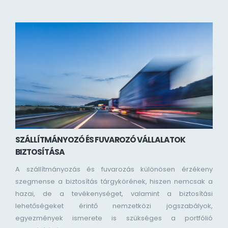
SZÁLLÍTMÁNYOZÓ ÉS FUVAROZÓ VÁLLALATOK
BIZTOSÍTÁSA
A szállítmányozás és fuvarozás különösen érzékeny
szegmense a biztosítás tárgykörének, hiszen nemcsak a
hazai, de a tevékenységet, valamint a biztosítási
lehetőségeket érintő nemzetközi jogszabályok,
egyezmények ismerete is szükséges a portfólió