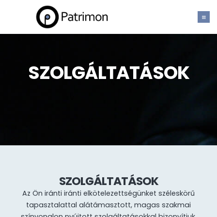
SZOLGÁLTATÁSOK
SZOLGÁLTATÁSOK
Az Ön iránti iránti elkötelezettségünket széleskörű
tapasztalattal alátámasztott, magas szakmai
színvonalon nyújtott szolgáltatásokkal bizonyítjuk.