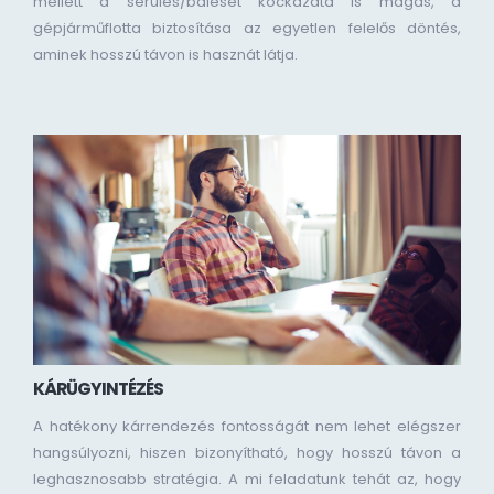
mellett a sérülés/baleset kockázata is magas, a
gépjárműflotta biztosítása az egyetlen felelős döntés,
aminek hosszú távon is hasznát látja.
KÁRÜGYINTÉZÉS
A hatékony kárrendezés fontosságát nem lehet elégszer
hangsúlyozni, hiszen bizonyítható, hogy hosszú távon a
leghasznosabb stratégia. A mi feladatunk tehát az, hogy